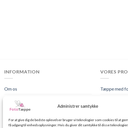
INFORMATION
VORES PR
Om os
Tæppe med f
Kontakt
Dynebetræk m
Administrer samtykke
FAQ
Pudebetræk m
For at give dig de bedste oplevelser bruger vi teknologier som cookies til at g
Levering
Lagen med fo
få adgang til enhedsoplysninger. Hvis du giver dit samtykke til disse teknologier,