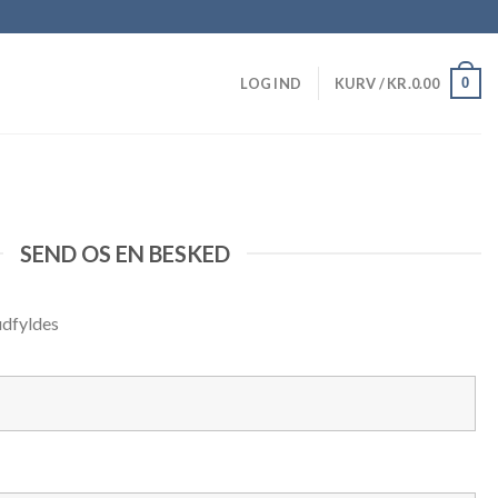
0
LOG IND
KURV /
KR.
0.00
SEND OS EN BESKED
udfyldes