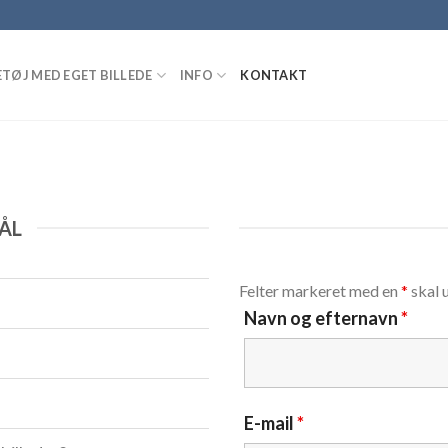
TØJ MED EGET BILLEDE
INFO
KONTAKT
ÅL
Felter markeret med en
*
skal 
Navn og efternavn
*
E-mail
*