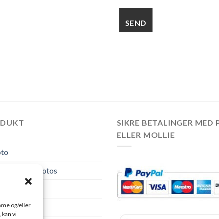
ODUKT
SIKRE BETALINGER MED 
ELLER MOLLIE
oto
ed tryk og fotos
ed foto
emme og/eller
tos
 kan vi