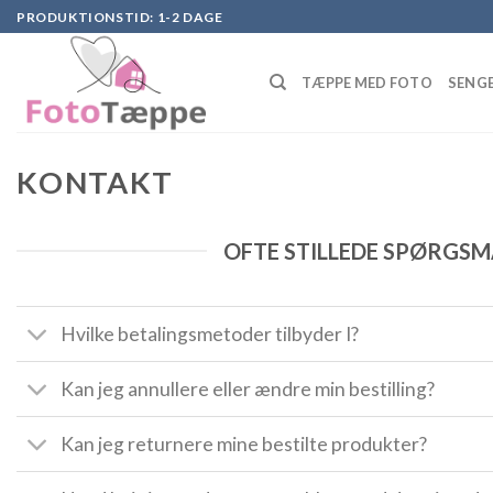
Skip
PRODUKTIONSTID: 1-2 DAGE
to
content
TÆPPE MED FOTO
SENGE
KONTAKT
OFTE STILLEDE SPØRGSM
Hvilke betalingsmetoder tilbyder I?
Kan jeg annullere eller ændre min bestilling?
Kan jeg returnere mine bestilte produkter?